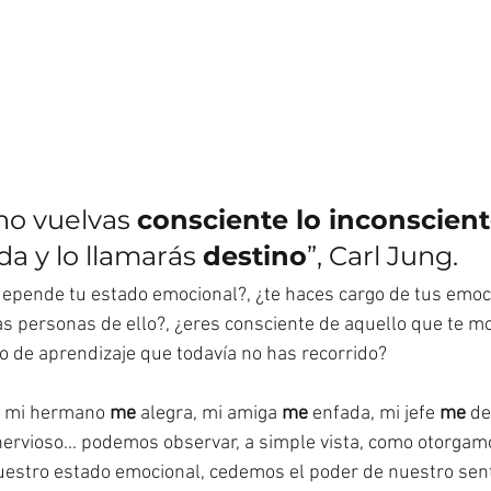
no vuelvas 
consciente lo inconscien
ida y lo llamarás 
destino
”, Carl Jung.
depende tu estado emocional?, ¿te haces cargo de tus emoc
as personas de ello?, ¿eres consciente de aquello que te mov
no de aprendizaje que todavía no has recorrido?
: mi hermano 
me
 alegra, mi amiga 
me
 enfada, mi jefe 
me
 d
ervioso... podemos observar, a simple vista, como otorgamos
estro estado emocional, cedemos el poder de nuestro senti