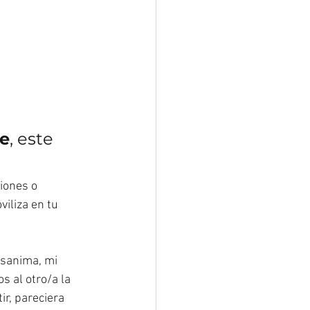
te
, este 
iones o 
iliza en tu 
esanima, mi 
 al otro/a la 
r, pareciera 