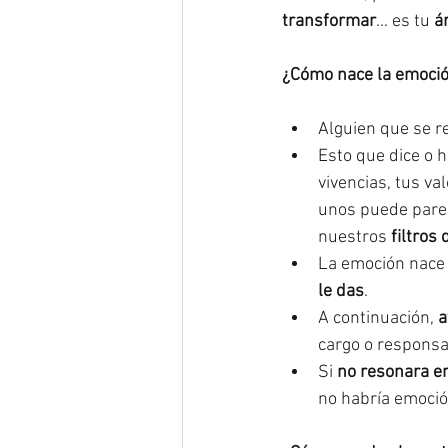
transformar
... es tu 
á
¿Cómo nace la emoció
Alguien que se re
Esto que dice o h
vivencias, tus va
unos puede parece
nuestros 
filtros
La emoción nace e
le das
.
A continuación, 
a
cargo o responsab
Si 
no resonara en
no habría emoció