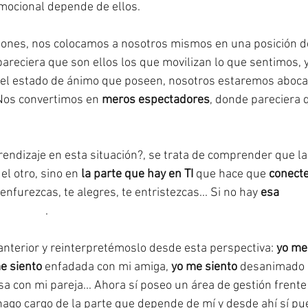
mocional depende de ellos. 
aciones, nos colocamos a nosotros mismos en una posición 
pareciera que son ellos los que movilizan lo que sentimos, 
el estado de ánimo que poseen, nosotros estaremos aboca
Nos convertimos en 
meros espectadores
, donde pareciera
rendizaje en esta situación?, se trata de comprender que la
el otro, sino en 
la parte que hay en TI
 que hace que 
conect
enfurezcas, te alegres, te entristezcas... Si no hay 
esa 
#con
#emoción
. 
 anterior y reinterpretémoslo desde esta perspectiva: 
yo me
e siento
 enfadada con mi amiga, 
yo me siento
 desanimado c
a con mi pareja... Ahora sí poseo un área de gestión frente
ago cargo de la parte que depende de mí y desde ahí sí pu