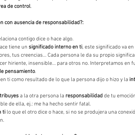
rea de control
.
n con ausencia de responsabilidad?:
laciona contigo dice o hace algo.
ace tiene un 
significado interno en ti
, este significado va en
lores, tus creencias... Cada persona le da su propio significa
r hiriente, insensible... para otros no. Interpretamos en f
 de pensamiento
.
n ti como resultado de lo que la persona dijo o hizo y la 
in
tribuyes
 a la otra persona la 
responsabilidad
 de tu emoción
le de ella, ej.: me ha hecho sentir fatal.
 ti
 lo que el otro dice o hace, si no se produjera una conex
n.