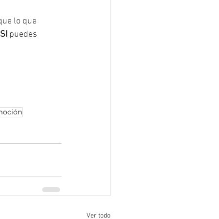
 que lo que 
SI
 puedes 
moción
Ver todo