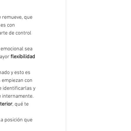
e remueve, que 
nes con 
rte de control 
 emocional sea 
ayor 
flexibilidad 
nado y esto es 
s empiezan con 
identificarlas y 
e internamente.
terior
, qué te 
la posición que 