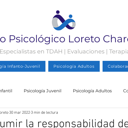
o Psicológico Loreto Cha
 Especialistas en TDAH | Evaluaciones | Terap
gía Infanto-Juvenil
Psicología Adultos
Colabora
nfantil
Psicología Juvenil
Psicología Adultos
C
oreto
30 mar 2022
3 min de lectura
gía Juvenil
Psicología
Psicología Adultos
Blog 
mir la responsabilidad de