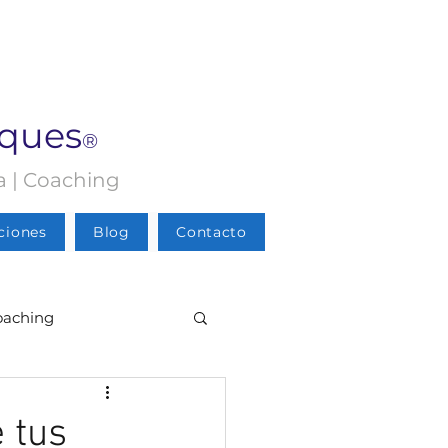
rques
®
ia | Coaching
ciones
Blog
Contacto
oaching
Psicología
 tus