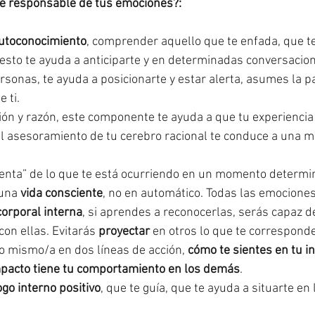
e responsable de tus emociones?:
utoconocimiento
, comprender aquello que te enfada, que t
.esto te ayuda a anticiparte y en determinadas conversacio
sonas, te ayuda a posicionarte y estar alerta, asumes la pa
 ti. 
ón y razón, este componente te ayuda a que tu experiencia
el asesoramiento de tu cerebro racional te conduce a una m
cuenta” de lo que te está ocurriendo en un momento determi
una 
vida consciente
, no en automático. Todas las emocione
corporal interna
, si aprendes a reconocerlas, serás capaz de 
on ellas. Evitarás 
proyectar
 en otros lo que te correspond
o mismo/a en dos líneas de acción, 
cómo te sientes en tu in
pacto tiene tu comportamiento en los demás
.
ogo interno positivo
, que te guía, que te ayuda a situarte en 