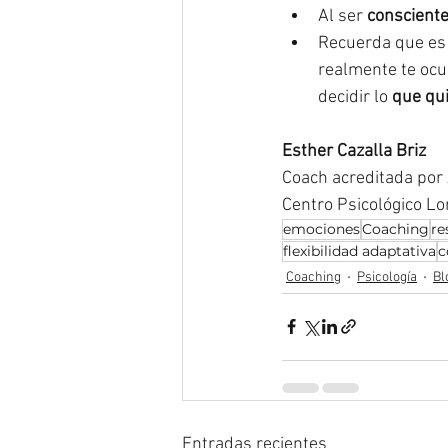
Al ser 
conscient
Recuerda que es
realmente te ocu
decidir lo 
que qu
Esther Cazalla Briz
Coach acreditada po
Centro Psicológico L
emociones
Coaching
re
flexibilidad adaptativa
c
Coaching
Psicología
Bl
Entradas recientes