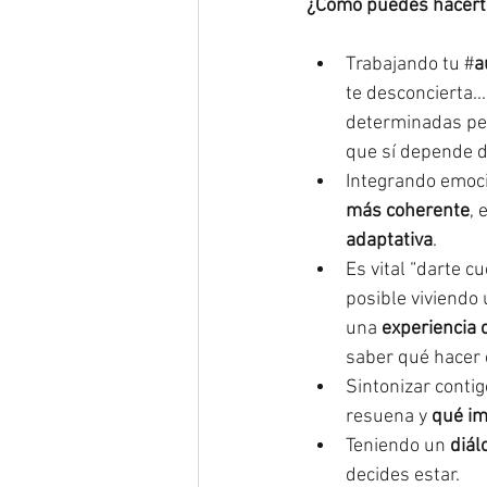
¿Cómo puedes hacert
Trabajando tu #
a
te desconcierta..
determinadas per
que sí depende de
Integrando emoci
más coherente
, 
adaptativa
. 
Es vital “darte 
posible viviendo 
una 
experiencia 
saber qué hacer c
Sintonizar contig
resuena y 
qué im
Teniendo un 
diál
decides estar.