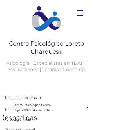
Centro Psicológico Loreto
Charques
®
Psicología | Especialistas en TDAH |
Evaluaciones | Terapia | Coaching
Entrada
Todas las entradas
Centro Psicológico Loreto
Todas las entradas
16 jul 2025
2 min de lectura
Despedidas.
Psicología Infantil
Psicología Juvenil