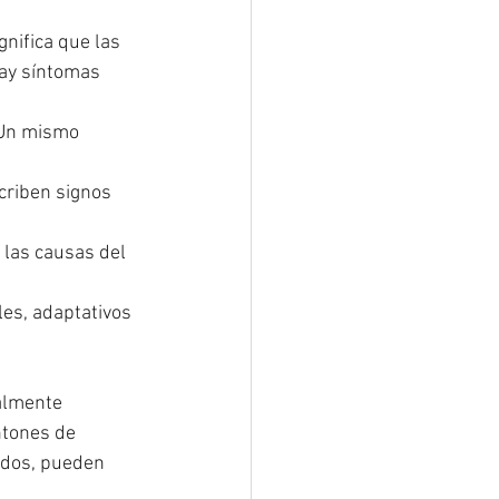
nifica que las 
hay síntomas 
 Un mismo 
criben signos 
 las causas del 
es, adaptativos 
almente 
ntones de 
ados, pueden 