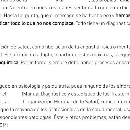
 mundo de la 
#psiquiatría
 y la 
#psicología
, las propias #
emo
rbo. No entra en nuestros planes sentir nada que enturbie
ía. Hasta tal punto, que el mercado se ha hecho eco y 
hemos 
ticar todo lo que no nos complace.
 Todo tiene un diagnóstic
ición de salud, como liberación de la angustia física o menta
d. El sufrimiento adopta, a partir de estas máximas, la equi
oquímica
. Por lo tanto, siempre debe haber procesos anorma
gudo en psicología y psiquiatría, pues ninguno de los sín
 el 
#DSM
 (Manual Diagnóstico y estadístico de los Trastor
e la 
#OMS
 (Organización Mundial de la Salud) como enfer
, que la mayoría de los profesionales de la salud mental, us
espondientes patologías. Éste, y otros problemas, están desc
DSM: