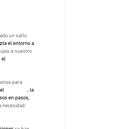
dado un salto 
ta el entorno a 
ujos a nuestro 
 
el 
#sufrimiento
menos para 
el 
#sacrificio
, la 
sos en pasos, 
a necesidad. 