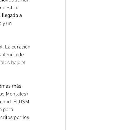
ciones
 se han 
 nuestra 
llegado a 
o y un 
l. La curación 
valencia de 
les bajo el 
dromes más 
nos Mentales) 
medad. El DSM 
a para 
ritos por los 