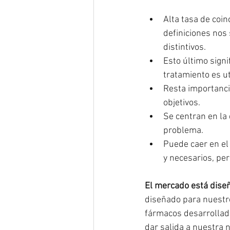
Alta tasa de coin
definiciones nos 
distintivos.
Esto último sign
tratamiento es u
Resta importanci
objetivos.
Se centran en la 
problema.
Puede caer en el
y necesarios, pe
El mercado está dise
diseñado para nuestro 
fármacos desarrollad
dar salida a nuestra n