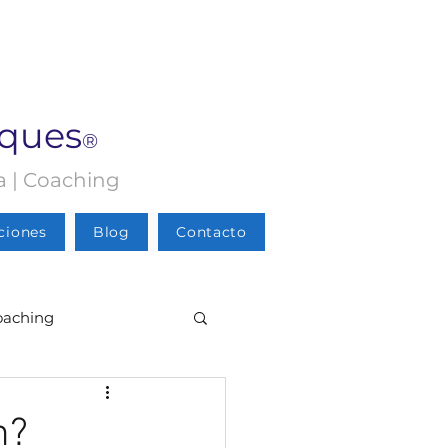
rques
®
ia | Coaching
ciones
Blog
Contacto
oaching
Psicología
n?