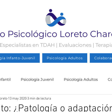
o Psicológico Loreto Cha
 Especialistas en TDAH | Evaluaciones | Terap
gía Infanto-Juvenil
Psicología Adultos
Colabora
nfantil
Psicología Juvenil
Psicología Adultos
C
oreto
13 may 2020
3 min de lectura
gía Juvenil
Psicología
Psicología Adultos
Blog 
to: ¿Patología o adaptació