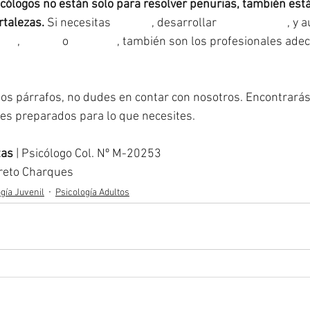
icólogos no están solo para resolver penurias, también est
rtalezas.
 Si necesitas 
#crecer
, desarrollar 
#habilidades
, y 
onal
, 
#social
 o 
#familiar
, también son los profesionales adec
tos párrafos, no dudes en contar con nosotros. Encontrarás
es preparados para lo que necesites.
tas
 | Psicólogo Col. Nº M-20253
oreto Charques
gía Juvenil
Psicología Adultos