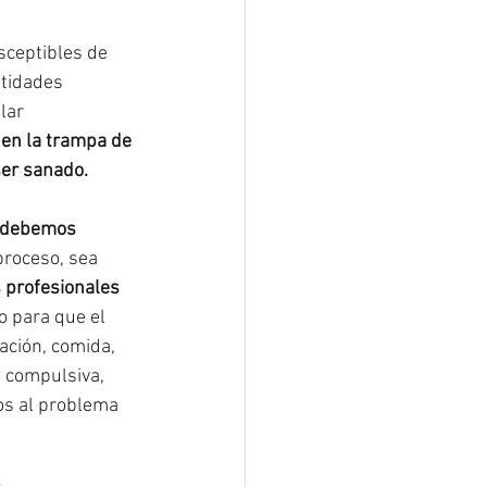
sceptibles de 
ntidades 
lar 
 en la trampa de 
ser sanado.
o debemos 
proceso, sea 
s profesionales 
o para que el 
ación, comida, 
 compulsiva, 
os al problema 