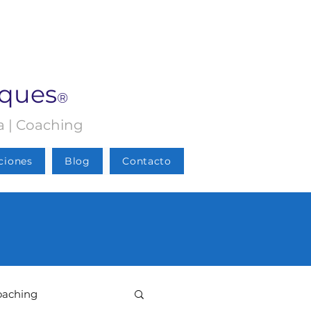
rques
®
ia | Coaching
ciones
Blog
Contacto
oaching