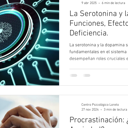
9 abr 2025
6 min de lectura
La Serotonina y 
Funciones, Efect
Deficiencia.
La serotonina y la dopamina 
fundamentales en el sistema 
desempeñan roles cruciales e
Centro Psicológico Loreto
27 nov 2024
3 min de lectura
Procrastinación: