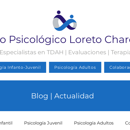
o Psicológico Loreto Cha
 Especialistas en TDAH | Evaluaciones | Terap
gía Infanto-Juvenil
Psicología Adultos
Colabora
Blog | Actualidad
nfantil
Psicología Juvenil
Psicología Adultos
C