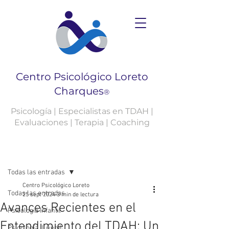
Centro Psicológico Loreto
Charques
®
Psicología | Especialistas en TDAH |
Evaluaciones | Terapia | Coaching
Entrada
Todas las entradas
Centro Psicológico Loreto
Todas las entradas
25 sept 2024
3 min de lectura
Avances Recientes en el
Psicología Infantil
Entendimiento del TDAH: Un
Psicología Juvenil