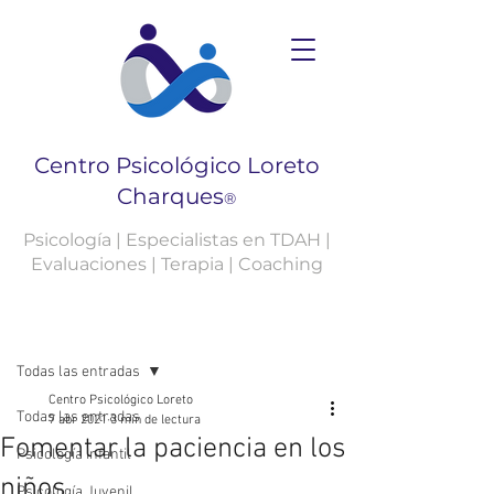
Centro Psicológico Loreto
Charques
®
Psicología | Especialistas en TDAH |
Evaluaciones | Terapia | Coaching
Entrada
Todas las entradas
Centro Psicológico Loreto
Todas las entradas
7 abr 2021
3 min de lectura
Fomentar la paciencia en los
Psicología Infantil
niños.
Psicología Juvenil