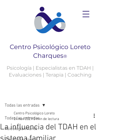
Centro Psicológico Loreto
Charques
®
Psicología | Especialistas en TDAH |
Evaluaciones | Terapia | Coaching
Entrada
Todas las entradas
Centro Psicológico Loreto
Todas las entradas
24 nov 2021
3 min de lectura
La influencia del TDAH en el
Psicología Infantil
sistema familiar
Psicología Juvenil