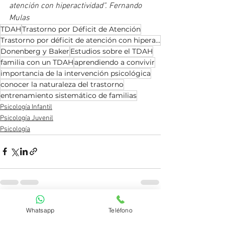
atención con hiperactividad”. Fernando 
Mulas
TDAH
Trastorno por Déficit de Atención
Trastorno por déficit de atención con hiperactividad
Donenberg y Baker
Estudios sobre el TDAH
familia con un TDAH
aprendiendo a convivir
importancia de la intervención psicológica
conocer la naturaleza del trastorno
entrenamiento sistemático de familias
Psicología Infantil
Psicología Juvenil
Psicología
Ver todo
Entradas recientes
Whatsapp
Teléfono