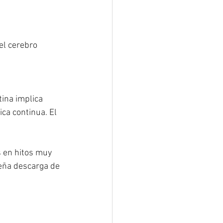
el cerebro 
tina implica 
ca continua. El 
s en hitos muy 
eña descarga de 