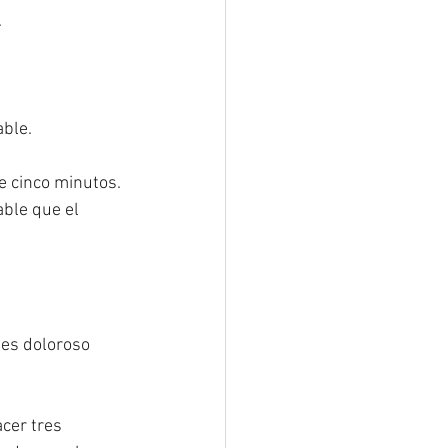
.
able.
e cinco minutos. 
able que el 
 es doloroso 
cer tres 