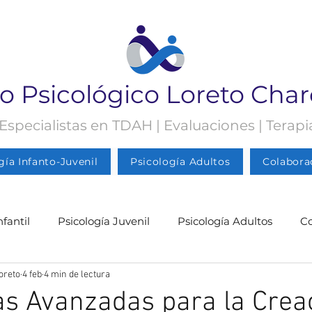
o Psicológico Loreto Cha
 Especialistas en TDAH | Evaluaciones | Terap
gía Infanto-Juvenil
Psicología Adultos
Colabora
nfantil
Psicología Juvenil
Psicología Adultos
C
oreto
4 feb
4 min de lectura
gía Juvenil
Psicología
Psicología Adultos
Blog 
as Avanzadas para la Crea