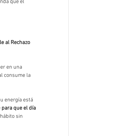
nda que el 
le al Rechazo
er en una 
al consume la 
tu energía está 
para que el día 
hábito sin 