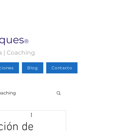
rques
®
ia | Coaching
ciones
Blog
Contacto
oaching
Psicología
ción de