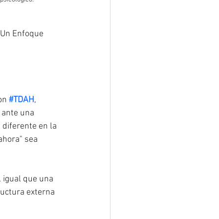
 Un Enfoque 
on
#TDAH
, 
 ante una 
diferente en la 
ahora" sea 
l igual que una 
ructura externa 