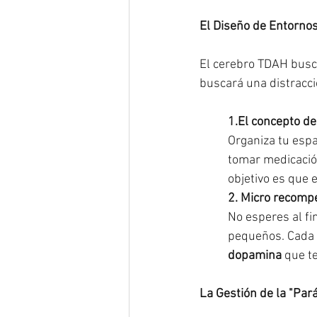
El Diseño de Entorno
El cerebro TDAH busca
buscará una distracci
1.El concepto de
Organiza tu espac
tomar medicación
objetivo es que e
2. Micro recomp
No esperes al fi
pequeños. Cada v
dopamina
 que t
La Gestión de la "Parál