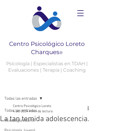
Centro Psicológico Loreto
Charques
®
Psicología | Especialistas en TDAH |
Evaluaciones | Terapia | Coaching
Entrada
Todas las entradas
Centro Psicológico Loreto
Todas las entradas
4 dic 2024
4 min de lectura
La tan temida adolescencia.
Psicología Infantil
Psicología Juvenil