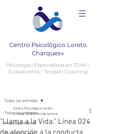
Centro Psicológico Loreto
Charques
®
Psicología | Especialistas en TDAH |
Evaluaciones | Terapia | Coaching
Entrada
Todas las entradas
Centro Psicológico Loreto
Todas las entradas
12 may 2022
2 min de lectura
"Llama a la Vida." Línea 024
Psicología Infantil
de atención a la conducta
Psicología Juvenil