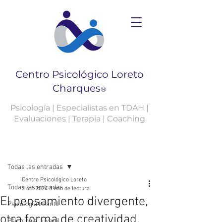
Centro Psicológico Loreto
Charques
®
Psicología | Especialistas en TDAH |
Evaluaciones | Terapia | Coaching
Entrada
Todas las entradas
Centro Psicológico Loreto
Todas las entradas
2 oct 2024
3 min de lectura
El pensamiento divergente,
Psicología Infantil
otra forma de creatividad.
Psicología Juvenil