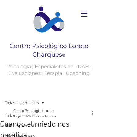
Centro Psicológico Loreto
Charques
®
Psicología | Especialistas en TDAH |
Evaluaciones | Terapia | Coaching
Entrada
Todas las entradas
Centro Psicológico Loreto
Todas las entradas
13 jul 2022
3 min de lectura
Cuando el miedo nos
Psicología Infantil
paraliza.
Psicología Juvenil