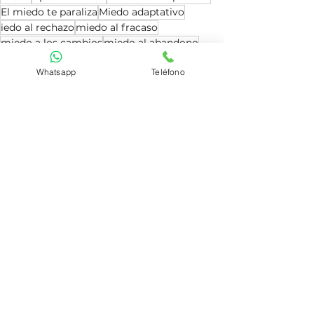
El miedo te paraliza
Miedo adaptativo
iedo al rechazo
miedo al fracaso
miedo a los cambios
miedo al abandono
miedo al compromiso
miedo a enfermar
Whatsapp
Teléfono
miedo a perder la libertad
miedo a la soledad
fobias
Miedo a la pérdida
Nido vacío
Psicología Adultos
Psicología
Ver todo
Entradas recientes