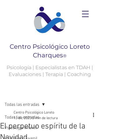
Centro Psicológico Loreto
Charques
®
Psicología | Especialistas en TDAH |
Evaluaciones | Terapia | Coaching
Entrada
Todas las entradas
Centro Psicológico Loreto
Todas las entradas
13 dic 2023
2 min de lectura
El perpetuo espíritu de la
Psicología Infantil
Navidad.
Psicología Juvenil