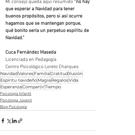
Mi consejo queda aquí resumido 
“no hay 
que esperar a Navidad para tener 
buenos propósitos, pero si así ocurre 
hagamos que se mantengan porque, 
qué bonito sería un perpetuo espíritu de 
Navidad.”
Cuca Fernández Maseda
Licenciada en Pedagogía
﻿Centro Psicológico Loreto Charques
Navidad
Valores
Familia
Gratitud
Ilusión
Espíritu navideño
Magia
Regalos
Vida
Esperanza
Compartir
Tiempo
Psicología Infantil
Psicología Juvenil
Blog Psicología