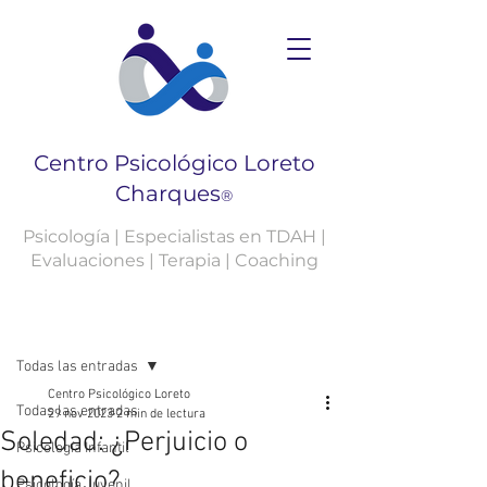
Centro Psicológico Loreto
Charques
®
Psicología | Especialistas en TDAH |
Evaluaciones | Terapia | Coaching
Entrada
Todas las entradas
Centro Psicológico Loreto
Todas las entradas
29 nov 2023
2 min de lectura
Soledad: ¿Perjuicio o
Psicología Infantil
beneficio?
Psicología Juvenil