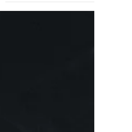
Cuando nacen nuestros #hijos, nadie pone en
duda que, para la mayoría de los padres y de
las madres, es uno de los momentos más
bellos de...