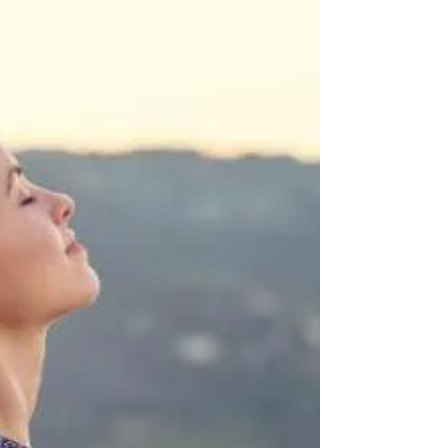
El sufrimiento del TDAH.
Hoy en día un diagnóstico de #TDAH es
frecuente, lo escuchamos en todas partes;
pero qué hay realmente tras de un diagnóstico
de TDAH. Si...