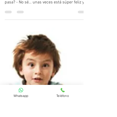
Centro Psicológico Loreto
9 dic 2021
2 min de lectura
Trastorno bipolar en niños
y adolescentes.
- “No entiendo que le pasa a mi hijo, yo creo
que es bipolar” - ¿Por qué crees eso? ¿Qué le
pasa? - No sé… unas veces está súper feliz y...
Whatsapp
Teléfono